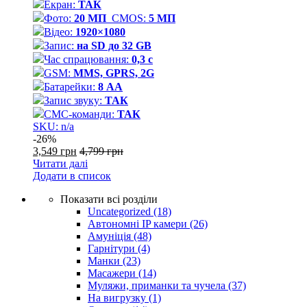
Екран:
ТАК
Фото:
20 МП
CMOS:
5 МП
Відео:
1920×1080
Запис:
на SD до 32 GB
Час спрацювання:
0,3 с
GSM:
MMS, GPRS, 2G
Батарейки:
8 АА
Запис звуку:
ТАК
СМС-команди:
ТАК
SKU: n/a
-
26%
3,549
грн
4,799
грн
Читати далі
Додати в список
Показати всі розділи
Uncategorized
(18)
Автономні IP камери
(26)
Амуніція
(48)
Гарнітури
(4)
Манки
(23)
Масажери
(14)
Муляжи, приманки та чучела
(37)
На вигрузку
(1)