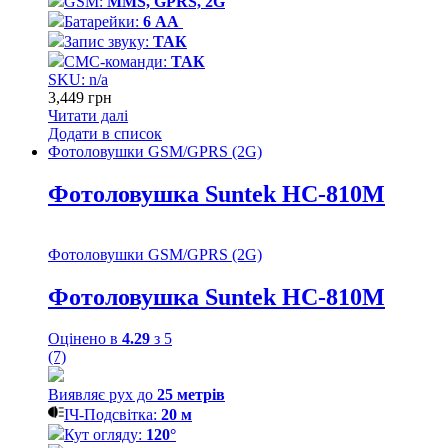
GSM:
MMS, GPRS, 2G
Батарейки:
6 АА
Запис звуку:
ТАК
СМС-команди:
ТАК
SKU: n/a
3,449
грн
Читати далі
Додати в список
Фотоловушки GSM/GPRS (2G)
Фотоловушка Suntek НС-810М
Фотоловушки GSM/GPRS (2G)
Фотоловушка Suntek НС-810М
Оцінено в
4.29
з 5
(7)
Виявляє рух до
25
метрів
ІЧ-Подсвітка:
20 м
Кут огляду:
120°