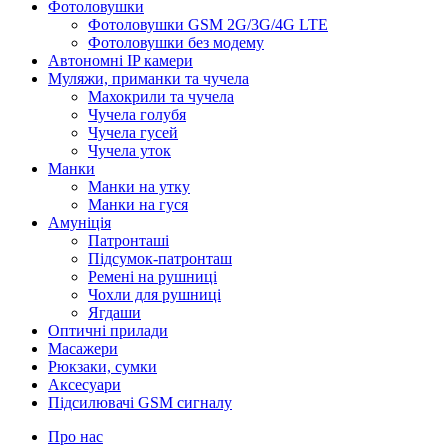
Фотоловушки
Фотоловушки GSM 2G/3G/4G LTE
Фотоловушки без модему
Автономні IP камери
Муляжи, приманки та чучела
Махокрили та чучела
Чучела голубя
Чучела гусей
Чучела уток
Манки
Манки на утку
Манки на гуся
Амуніція
Патронташі
Підсумок-патронташ
Ремені на рушниці
Чохли для рушниці
Ягдаши
Оптичні прилади
Масажери
Рюкзаки, сумки
Аксесуари
Підсилювачі GSM сигналу
Про нас