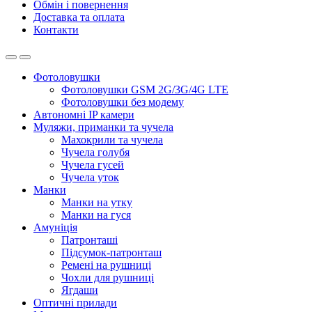
Обмін і повернення
Доставка та оплата
Контакти
Фотоловушки
Фотоловушки GSM 2G/3G/4G LTE
Фотоловушки без модему
Автономні IP камери
Муляжи, приманки та чучела
Махокрили та чучела
Чучела голубя
Чучела гусей
Чучела уток
Манки
Манки на утку
Манки на гуся
Амуніція
Патронташі
Підсумок-патронташ
Ремені на рушниці
Чохли для рушниці
Ягдаши
Оптичні прилади