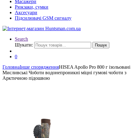
Масажери
Рюкзаки, сумки
Аксесуари
Підсилювачі GSM сигналу
Search
Шукати:
Пошук
0
Головна
Інше спорядження
HISEA Apollo Pro 800 г ізольовані
Мисливські Чоботи водонепроникні міцні гумові чоботи з
Арктичною підошвою