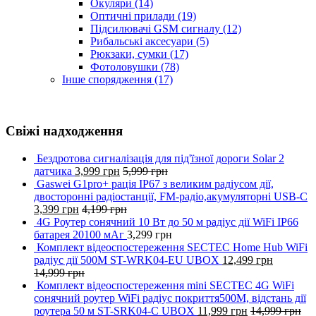
Окуляри
(14)
Оптичні прилади
(19)
Підсилювачі GSM сигналу
(12)
Рибальські аксесуари
(5)
Рюкзаки, сумки
(17)
Фотоловушки
(78)
Інше спорядження
(17)
Свіжі надходження
Бездротова сигналізація для під'їзної дороги Solar 2
датчика
3,999
грн
5,999
грн
Gaswei G1pro+ рація IP67 з великим радіусом дії,
двосторонні радіостанції, FM-радіо,акумуляторні USB-C
3,399
грн
4,199
грн
4G Роутер сонячний 10 Вт до 50 м радіус дії WiFi IP66
батарея 20100 мАг
3,299
грн
Комплект відеоспостереження SECTEC Home Hub WiFi
радіус дії 500M ST-WRK04-EU UBOX
12,499
грн
14,999
грн
Комплект відеоспостереження mini SECTEC 4G WiFi
сонячний роутер WiFi радіус покриття500M, відстань дії
роутера 50 м ST-SRK04-C UBOX
11,999
грн
14,999
грн