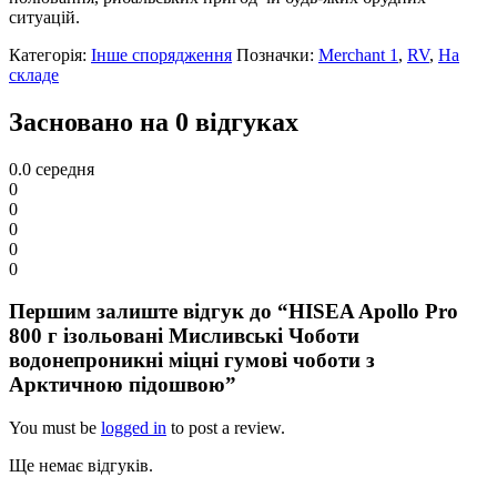
ситуацій.
Категорія:
Інше спорядження
Позначки:
Merchant 1
,
RV
,
На
складе
Засновано на 0 відгуках
0.0
середня
0
0
0
0
0
Першим залиште відгук до “HISEA Apollo Pro
800 г ізольовані Мисливські Чоботи
водонепроникні міцні гумові чоботи з
Арктичною підошвою”
You must be
logged in
to post a review.
Ще немає відгуків.