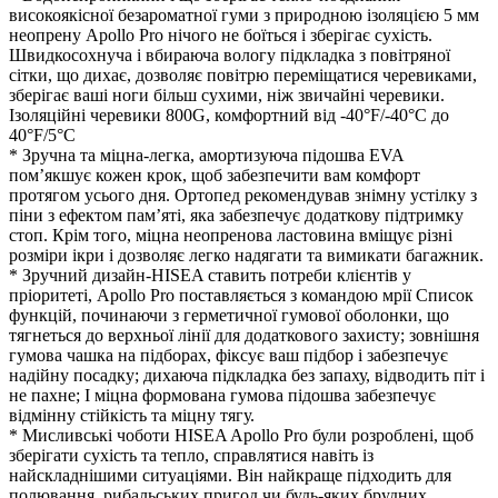
високоякісної безароматної гуми з природною ізоляцією 5 мм
неопрену Apollo Pro нічого не боїться і зберігає сухість.
Швидкосохнуча і вбираюча вологу підкладка з повітряної
сітки, що дихає, дозволяє повітрю переміщатися черевиками,
зберігає ваші ноги більш сухими, ніж звичайні черевики.
Ізоляційні черевики 800G, комфортний від -40°F/-40°C до
40°F/5°C
* Зручна та міцна-легка, амортизуюча підошва EVA
пом’якшує кожен крок, щоб забезпечити вам комфорт
протягом усього дня. Ортопед рекомендував знімну устілку з
піни з ефектом пам’яті, яка забезпечує додаткову підтримку
стоп. Крім того, міцна неопренова ластовина вміщує різні
розміри ікри і дозволяє легко надягати та вимикати багажник.
* Зручний дизайн-HISEA ставить потреби клієнтів у
пріоритеті, Apollo Pro поставляється з командою мрії Список
функцій, починаючи з герметичної гумової оболонки, що
тягнеться до верхньої лінії для додаткового захисту; зовнішня
гумова чашка на підборах, фіксує ваш підбор і забезпечує
надійну посадку; дихаюча підкладка без запаху, відводить піт і
не пахне; І міцна формована гумова підошва забезпечує
відмінну стійкість та міцну тягу.
* Мисливські чоботи HISEA Apollo Pro були розроблені, щоб
зберігати сухість та тепло, справлятися навіть із
найскладнішими ситуаціями. Він найкраще підходить для
полювання, рибальських пригод чи будь-яких брудних