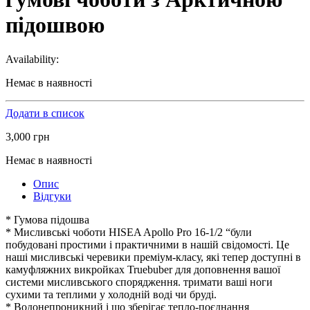
підошвою
Availability:
Немає в наявності
Додати в список
3,000
грн
Немає в наявності
Опис
Відгуки
* Гумова підошва
* Мисливські чоботи HISEA Apollo Pro 16-1/2 “були
побудовані простими і практичними в нашій свідомості. Це
наші мисливські черевики преміум-класу, які тепер доступні в
камуфляжних викройках Truebuber для доповнення вашої
системи мисливського спорядження. тримати ваші ноги
сухими та теплими у холодній воді чи бруді.
* Водонепроникний і що зберігає тепло-поєднання