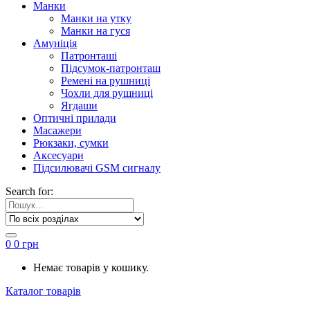
Манки
Манки на утку
Манки на гуся
Амуніція
Патронташі
Підсумок-патронташ
Ремені на рушниці
Чохли для рушниці
Ягдаши
Оптичні прилади
Масажери
Рюкзаки, сумки
Аксесуари
Підсилювачі GSM сигналу
Search for:
0
0
грн
Немає товарів у кошику.
Каталог товарів