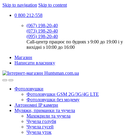
Skip to navigation
Skip to content
0 800 212-558
(067) 198-20-40
(073) 198-20-40
(095) 198-20-40
Call-центр працює по буднях з 9:00 до 19:00 і у
вихідні з 10:00 до 16:00
Магазин
Написати власнику
Фотоловушки
Фотоловушки GSM 2G/3G/4G LTE
Фотоловушки без модему
Автономні IP камери
Муляжи, приманки та чучела
Махокрили та чучела
Чучела голубя
Чучела гусей
Чучела уток