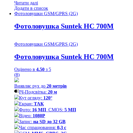
Читати далі
Додати в список
Фотоловушки GSM/GPRS (2G)
Фотоловушка Suntek HC 700M
Фотоловушки GSM/GPRS (2G)
Фотоловушка Suntek HC 700M
Оцінено в
4.50
з 5
(8)
Виявляє рух до
20
метрів
ІЧ-Подсвітка:
20 м
Кут огляду:
120°
Екран:
ТАК
Фото:
16 МП
CMOS:
5 МП
Відео:
1080P
Запис:
на SD до 32 GB
Час спрацювання:
0,3 с