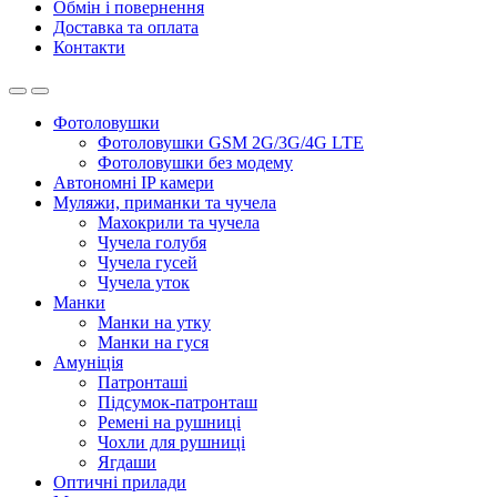
Обмін і повернення
Доставка та оплата
Контакти
Фотоловушки
Фотоловушки GSM 2G/3G/4G LTE
Фотоловушки без модему
Автономні IP камери
Муляжи, приманки та чучела
Махокрили та чучела
Чучела голубя
Чучела гусей
Чучела уток
Манки
Манки на утку
Манки на гуся
Амуніція
Патронташі
Підсумок-патронташ
Ремені на рушниці
Чохли для рушниці
Ягдаши
Оптичні прилади