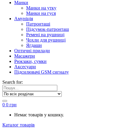
Манки
Манки на утку
Манки на гуся
Амуніція
Патронташі
Підсумок-патронташ
Ремені на рушниці
Чохли для рушниці
Ягдаши
Оптичні прилади
Масажери
Рюкзаки, сумки
Аксесуари
Підсилювачі GSM сигналу
Search for:
0
0
грн
Немає товарів у кошику.
Каталог товарів