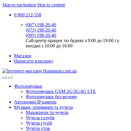
Skip to navigation
Skip to content
0 800 212-558
(067) 198-20-40
(073) 198-20-40
(095) 198-20-40
Call-центр працює по буднях з 9:00 до 19:00 і у
вихідні з 10:00 до 16:00
Магазин
Написати власнику
Фотоловушки
Фотоловушки GSM 2G/3G/4G LTE
Фотоловушки без модему
Автономні IP камери
Муляжи, приманки та чучела
Махокрили та чучела
Чучела голубя
Чучела гусей
Чучела уток