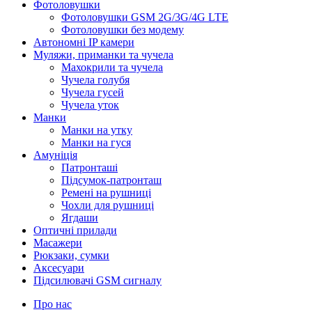
Фотоловушки
Фотоловушки GSM 2G/3G/4G LTE
Фотоловушки без модему
Автономні IP камери
Муляжи, приманки та чучела
Махокрили та чучела
Чучела голубя
Чучела гусей
Чучела уток
Манки
Манки на утку
Манки на гуся
Амуніція
Патронташі
Підсумок-патронташ
Ремені на рушниці
Чохли для рушниці
Ягдаши
Оптичні прилади
Масажери
Рюкзаки, сумки
Аксесуари
Підсилювачі GSM сигналу
Про нас