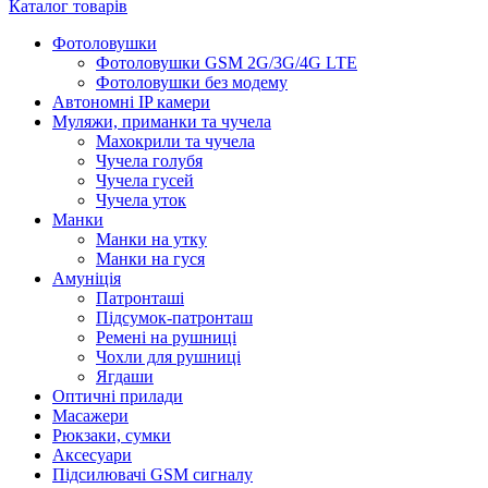
Каталог товарів
Фотоловушки
Фотоловушки GSM 2G/3G/4G LTE
Фотоловушки без модему
Автономні IP камери
Муляжи, приманки та чучела
Махокрили та чучела
Чучела голубя
Чучела гусей
Чучела уток
Манки
Манки на утку
Манки на гуся
Амуніція
Патронташі
Підсумок-патронташ
Ремені на рушниці
Чохли для рушниці
Ягдаши
Оптичні прилади
Масажери
Рюкзаки, сумки
Аксесуари
Підсилювачі GSM сигналу