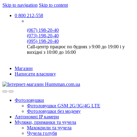
Skip to navigation
Skip to content
0 800 212-558
(067) 198-20-40
(073) 198-20-40
(095) 198-20-40
Call-центр працює по буднях з 9:00 до 19:00 і у
вихідні з 10:00 до 16:00
Магазин
Написати власнику
Фотоловушки
Фотоловушки GSM 2G/3G/4G LTE
Фотоловушки без модему
Автономні IP камери
Муляжи, приманки та чучела
Махокрили та чучела
Чучела голубя