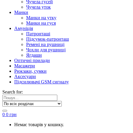
Чучела гусей
Чучела уток
Манки
Манки на утку
Манки на гуся
Амуніція
Патронташі
Підсумок-патронташ
Ремені на рушниці
Чохли для рушниці
Ягдаши
Оптичні прилади
Масажери
Рюкзаки, сумки
Аксесуари
Підсилювачі GSM сигналу
Search for:
0
0
грн
Немає товарів у кошику.