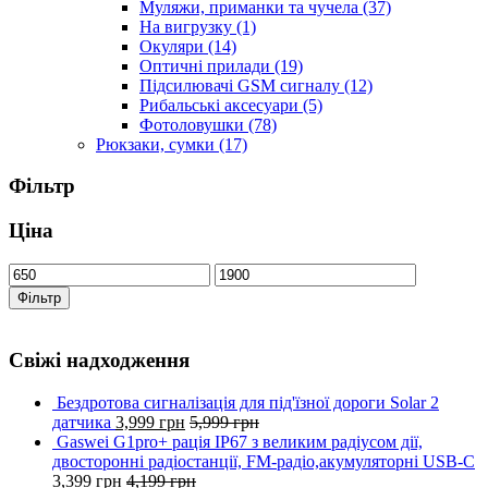
Муляжи, приманки та чучела
(37)
На вигрузку
(1)
Окуляри
(14)
Оптичні прилади
(19)
Підсилювачі GSM сигналу
(12)
Рибальські аксесуари
(5)
Фотоловушки
(78)
Рюкзаки, сумки
(17)
Фільтр
Ціна
Фільтр
Свіжі надходження
Бездротова сигналізація для під'їзної дороги Solar 2
датчика
3,999
грн
5,999
грн
Gaswei G1pro+ рація IP67 з великим радіусом дії,
двосторонні радіостанції, FM-радіо,акумуляторні USB-C
3,399
грн
4,199
грн