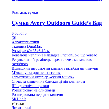
Рюкзаки, сумки
Сумка Avery Outdoors Guide’s Bag
0
out of 5
(0)
Характеристики
Тканина DuraMax
Розміри: 40х35х6-18см
Ковзаюча наплічна накладка FrictionLok, що ковзає
Регульований ремінець через плече з металевою
застібкою
Відкидний штормовий клапан і застібка на липучці
М’яка ручка для перенесення
Герметичний інтер’єр «сухий мішок»
Сітчаста кишеня на блискавці під клапаном
Швидкознімні пряжки
Розширювач на блискавці
Розширювана передня кишеня
SKU: n/a
949
грн
Читати далі