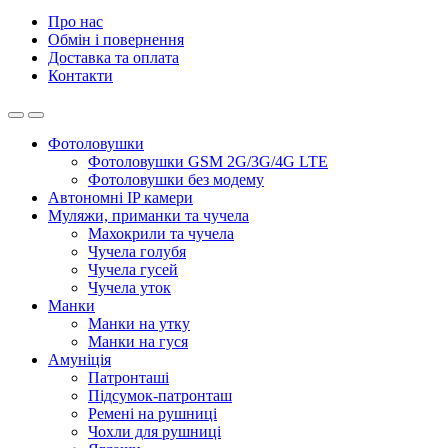
Про нас
Обмін і повернення
Доставка та оплата
Контакти
Фотоловушки
Фотоловушки GSM 2G/3G/4G LTE
Фотоловушки без модему
Автономні IP камери
Муляжи, приманки та чучела
Махокрили та чучела
Чучела голубя
Чучела гусей
Чучела уток
Манки
Манки на утку
Манки на гуся
Амуніція
Патронташі
Підсумок-патронташ
Ремені на рушниці
Чохли для рушниці