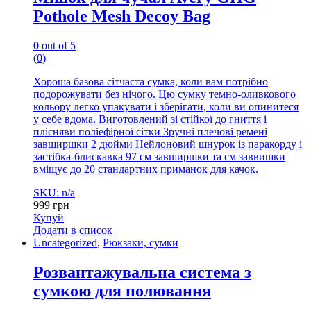
Pothole Mesh Decoy Bag
0
out of 5
(0)
Хороша базова сітчаста сумка, коли вам потрібно
подорожувати без нічого. Цю сумку темно-оливкового
кольору легко упакувати і зберігати, коли ви опинитеся
у себе вдома. Виготовлений зі стійкої до гниття і
плісняви поліефірної сітки Зручні плечові ремені
завширшки 2 дюйми Нейлоновий шнурок із паракорду і
застібка-блискавка 97 см завширшки та см заввишки
вміщує до 20 стандартних приманок для качок.
SKU: n/a
999
грн
Купуй
Додати в список
Uncategorized
,
Рюкзаки, сумки
Розвантажувальна система з
сумкою для полювання