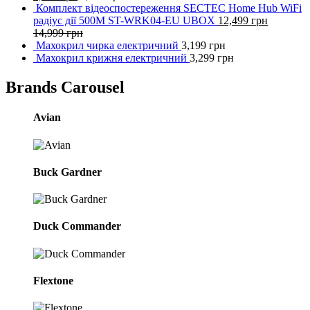
Комплект відеоспостереження SECTEC Home Hub WiFi
радіус дії 500M ST-WRK04-EU UBOX
12,499
грн
14,999
грн
Махокрил чирка електричний
3,199
грн
Махокрил крижня електричний
3,299
грн
Brands Carousel
Avian
Buck Gardner
Duck Commander
Flextone