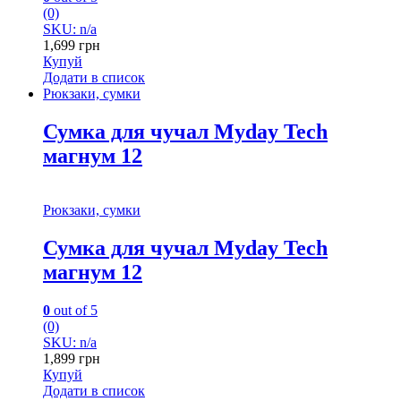
(0)
SKU: n/a
1,699
грн
Купуй
Додати в список
Рюкзаки, сумки
Сумка для чучал Myday Tech
магнум 12
Рюкзаки, сумки
Сумка для чучал Myday Tech
магнум 12
0
out of 5
(0)
SKU: n/a
1,899
грн
Купуй
Додати в список