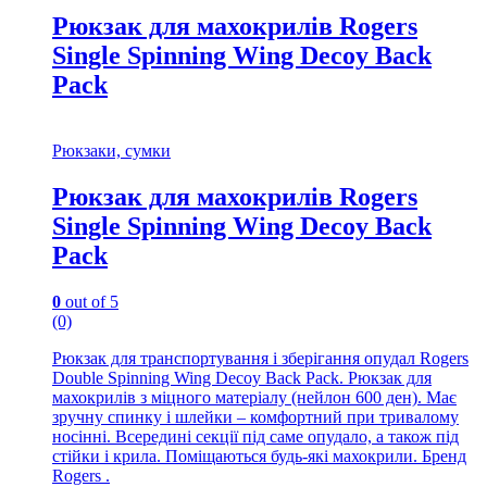
Рюкзак для махокрилів Rogers
Single Spinning Wing Decoy Back
Pack
Рюкзаки, сумки
Рюкзак для махокрилів Rogers
Single Spinning Wing Decoy Back
Pack
0
out of 5
(0)
Рюкзак для транспортування і зберігання опудал Rogers
Double Spinning Wing Decoy Back Pack. Рюкзак для
махокрилів з міцного матеріалу (нейлон 600 ден). Має
зручну спинку і шлейки – комфортний при тривалому
носінні. Всередині секції під саме опудало, а також під
стійки і крила. Поміщаються будь-які махокрили. Бренд
Rogers .