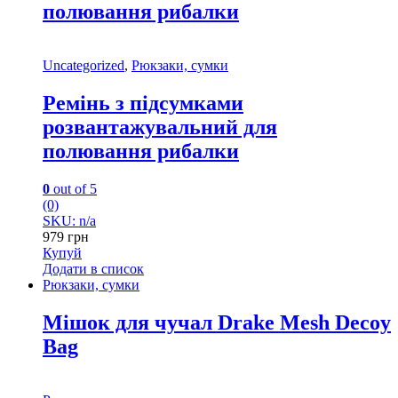
полювання рибалки
Uncategorized
,
Рюкзаки, сумки
Ремінь з підсумками
розвантажувальний для
полювання рибалки
0
out of 5
(0)
SKU: n/a
979
грн
Купуй
Додати в список
Рюкзаки, сумки
Мішок для чучал Drake Mesh Decoy
Bag