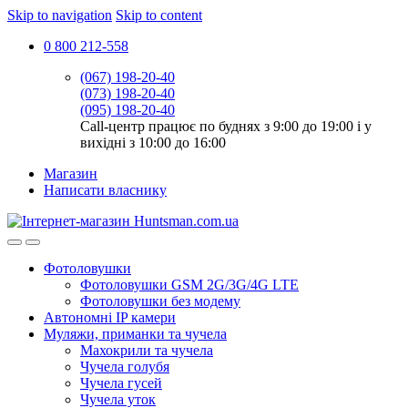
Skip to navigation
Skip to content
0 800 212-558
(067) 198-20-40
(073) 198-20-40
(095) 198-20-40
Call-центр працює по буднях з 9:00 до 19:00 і у
вихідні з 10:00 до 16:00
Магазин
Написати власнику
Фотоловушки
Фотоловушки GSM 2G/3G/4G LTE
Фотоловушки без модему
Автономні IP камери
Муляжи, приманки та чучела
Махокрили та чучела
Чучела голубя
Чучела гусей
Чучела уток