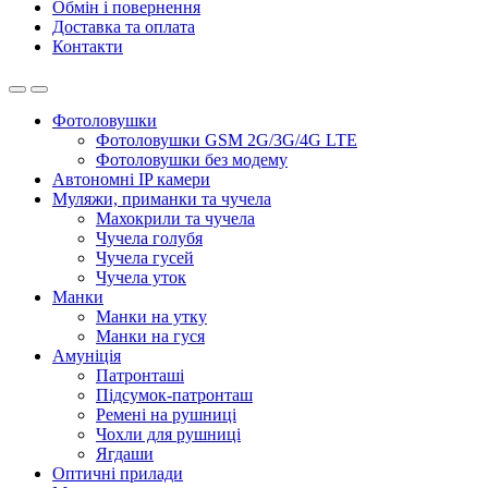
Обмін і повернення
Доставка та оплата
Контакти
Фотоловушки
Фотоловушки GSM 2G/3G/4G LTE
Фотоловушки без модему
Автономні IP камери
Муляжи, приманки та чучела
Махокрили та чучела
Чучела голубя
Чучела гусей
Чучела уток
Манки
Манки на утку
Манки на гуся
Амуніція
Патронташі
Підсумок-патронташ
Ремені на рушниці
Чохли для рушниці
Ягдаши
Оптичні прилади