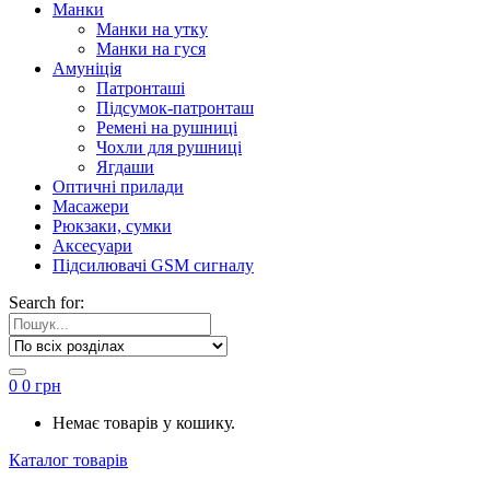
Манки
Манки на утку
Манки на гуся
Амуніція
Патронташі
Підсумок-патронташ
Ремені на рушниці
Чохли для рушниці
Ягдаши
Оптичні прилади
Масажери
Рюкзаки, сумки
Аксесуари
Підсилювачі GSM сигналу
Search for:
0
0
грн
Немає товарів у кошику.
Каталог товарів