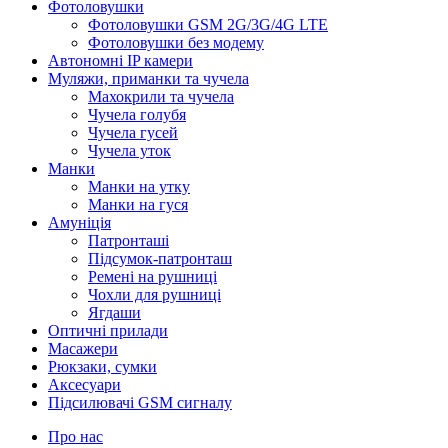
Фотоловушки
Фотоловушки GSM 2G/3G/4G LTE
Фотоловушки без модему
Автономні IP камери
Муляжи, приманки та чучела
Махокрили та чучела
Чучела голубя
Чучела гусей
Чучела уток
Манки
Манки на утку
Манки на гуся
Амуніція
Патронташі
Підсумок-патронташ
Ремені на рушниці
Чохли для рушниці
Ягдаши
Оптичні прилади
Масажери
Рюкзаки, сумки
Аксесуари
Підсилювачі GSM сигналу
Про нас