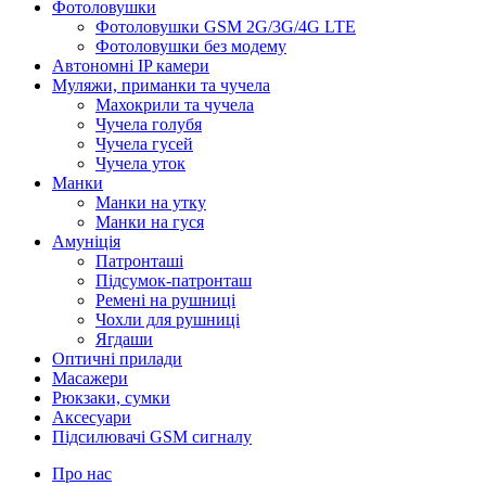
Фотоловушки
Фотоловушки GSM 2G/3G/4G LTE
Фотоловушки без модему
Автономні IP камери
Муляжи, приманки та чучела
Махокрили та чучела
Чучела голубя
Чучела гусей
Чучела уток
Манки
Манки на утку
Манки на гуся
Амуніція
Патронташі
Підсумок-патронташ
Ремені на рушниці
Чохли для рушниці
Ягдаши
Оптичні прилади
Масажери
Рюкзаки, сумки
Аксесуари
Підсилювачі GSM сигналу
Про нас