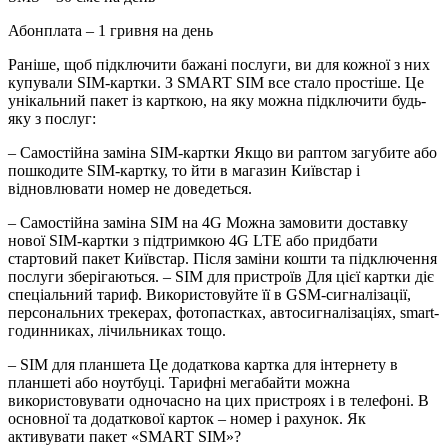
Абонплата – 1 гривня на день
Раніше, щоб підключити бажані послуги, ви для кожної з них
купували SIM-картки. З SMART SIM все стало простіше. Це
унікальний пакет із карткою, на яку можна підключити будь-
яку з послуг:
– Самостійна заміна SIM-картки Якщо ви раптом загубите або
пошкодите SIM-картку, то йти в магазин Київстар і
відновлювати номер не доведеться.
– Самостійна заміна SIM на 4G Можна замовити доставку
нової SIM-картки з підтримкою 4G LTE або придбати
стартовий пакет Київстар. Після заміни кошти та підключення
послуги зберігаються. – SIM для пристроїв Для цієї картки діє
спеціальний тариф. Використовуйте її в GSM-сигналізації,
персональних трекерах, фотопастках, автосигналізаціях, smart-
годинниках, лічильниках тощо.
– SIM для планшета Це додаткова картка для інтернету в
планшеті або ноутбуці. Тарифні мегабайти можна
використовувати одночасно на цих пристроях і в телефоні. В
основної та додаткової карток – номер і рахунок. Як
активувати пакет «SMART SIM»?