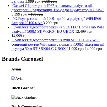
датчика
3,999
грн
5,999
грн
Gaswei G1pro+ рація IP67 з великим радіусом дії,
двосторонні радіостанції, FM-радіо,акумуляторні USB-C
3,399
грн
4,199
грн
4G Роутер сонячний 10 Вт до 50 м радіус дії WiFi IP66
батарея 20100 мАг
3,299
грн
Комплект відеоспостереження SECTEC Home Hub WiFi
радіус дії 500M ST-WRK04-EU UBOX
12,499
грн
14,999
грн
Комплект відеоспостереження mini SECTEC 4G WiFi
сонячний роутер WiFi радіус покриття500M, відстань дії
роутера 50 м ST-SRK04-C UBOX
11,999
грн
14,999
грн
Brands Carousel
Avian
Buck Gardner
Duck Commander