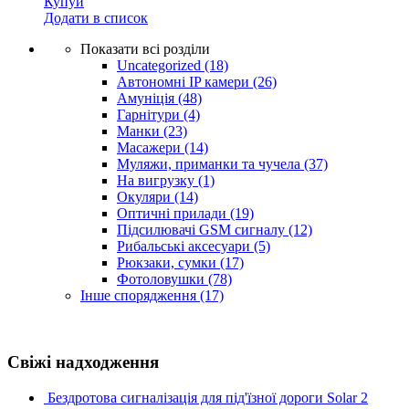
Купуй
Додати в список
Показати всі розділи
Uncategorized
(18)
Автономні IP камери
(26)
Амуніція
(48)
Гарнітури
(4)
Манки
(23)
Масажери
(14)
Муляжи, приманки та чучела
(37)
На вигрузку
(1)
Окуляри
(14)
Оптичні прилади
(19)
Підсилювачі GSM сигналу
(12)
Рибальські аксесуари
(5)
Рюкзаки, сумки
(17)
Фотоловушки
(78)
Інше спорядження
(17)
Свіжі надходження
Бездротова сигналізація для під'їзної дороги Solar 2