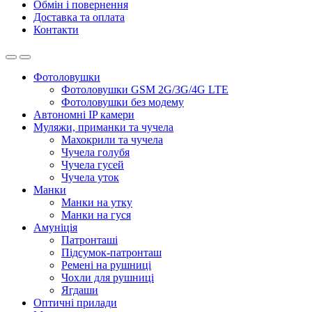
Обмін і повернення
Доставка та оплата
Контакти
Фотоловушки
Фотоловушки GSM 2G/3G/4G LTE
Фотоловушки без модему
Автономні IP камери
Муляжи, приманки та чучела
Махокрили та чучела
Чучела голубя
Чучела гусей
Чучела уток
Манки
Манки на утку
Манки на гуся
Амуніція
Патронташі
Підсумок-патронташ
Ремені на рушниці
Чохли для рушниці
Ягдаши
Оптичні прилади