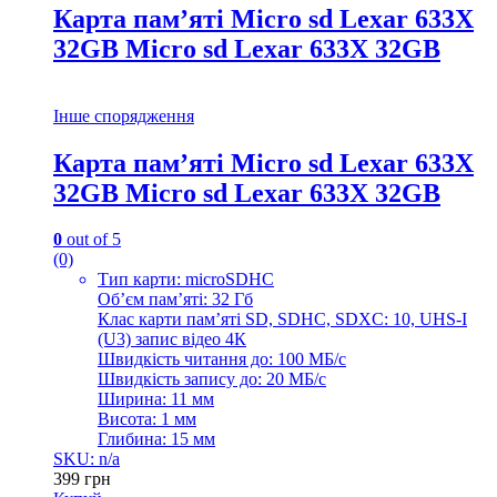
Карта пам’яті Micro sd Lexar 633X
32GB Micro sd Lexar 633X 32GB
Інше спорядження
Карта пам’яті Micro sd Lexar 633X
32GB Micro sd Lexar 633X 32GB
0
out of 5
(0)
Тип карти: microSDHC
Об’єм пам’яті: 32 Гб
Клас карти пам’яті SD, SDHC, SDXC: 10, UHS-I
(U3) запис відео 4К
Швидкість читання до: 100 МБ/с
Швидкість запису до: 20 МБ/с
Ширина: 11 мм
Висота: 1 мм
Глибина: 15 мм
SKU: n/a
399
грн