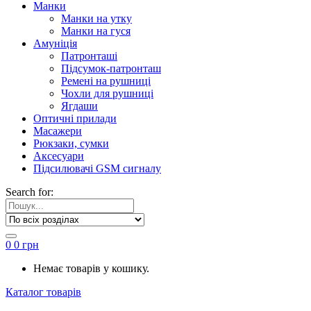
Манки
Манки на утку
Манки на гуся
Амуніція
Патронташі
Підсумок-патронташ
Ремені на рушниці
Чохли для рушниці
Ягдаши
Оптичні прилади
Масажери
Рюкзаки, сумки
Аксесуари
Підсилювачі GSM сигналу
Search for:
0
0
грн
Немає товарів у кошику.
Каталог товарів