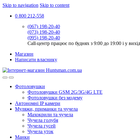
Skip to navigation
Skip to content
0 800 212-558
(067) 198-20-40
(073) 198-20-40
(095) 198-20-40
Call-центр працює по буднях з 9:00 до 19:00 і у вихід
Магазин
Написати власнику
Фотоловушки
Фотоловушки GSM 2G/3G/4G LTE
Фотоловушки без модему
Автономні IP камери
Муляжи, приманки та чучела
Махокрили та чучела
Чучела голубя
Чучела гусей
Чучела уток
Манки