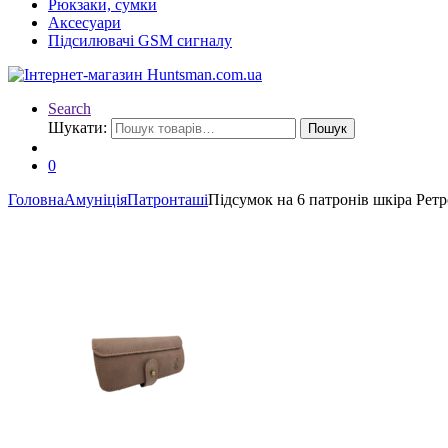
Рюкзаки, сумки
Аксесуари
Підсилювачі GSM сигналу
Search
Шукати:
Пошук
0
Головна
Амуніція
Патронташі
Підсумок на 6 патронів шкіра Рет