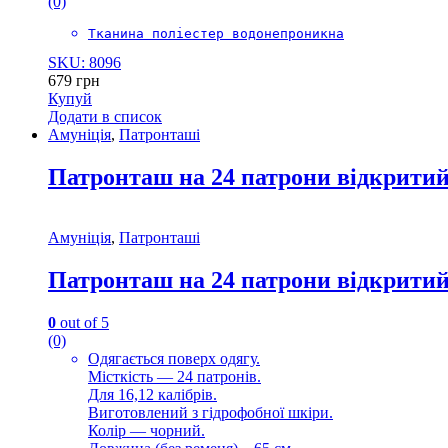
(0)
Тканина поліестер водонепроникна
SKU: 8096
679
грн
Купуй
Додати в список
Амуніція
,
Патронташі
Патронташ на 24 патрони відкритий
Амуніція
,
Патронташі
Патронташ на 24 патрони відкритий
0
out of 5
(0)
Одягається поверх одягу.
Місткість ― 24 патронів.
Для 16,12 калібрів.
Виготовлений з гідрофобної шкіри.
Колір ― чорний.