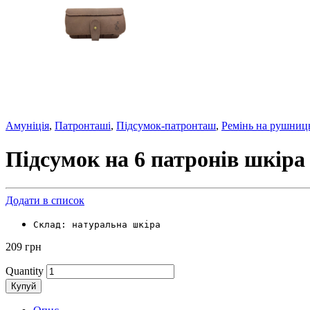
Амуніція
,
Патронташі
,
Підсумок-патронташ
,
Ремінь на рушни
Підсумок на 6 патронів шкіра
Додати в список
Склад: натуральна шкіра
209
грн
Quantity
Купуй