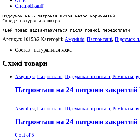
Опис
Специфікації
Підсумок на 6 патронів шкіра Ретро коричневий

Склад: натуральна шкіра

*цей товар відвантажується після повної передоплати
Артикул:
10153/2
Категорій:
Амуніція
,
Патронташі
,
Підсумок-п
Состав : натуральная кожа
Схожі товари
Амуніція
,
Патронташі
,
Підсумок-патронташ
,
Ремінь на 
Патронташ на 24 патрони закритий 
Амуніція
,
Патронташі
,
Підсумок-патронташ
,
Ремінь на 
Патронташ на 24 патрони закритий 
0
out of 5