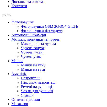
Доставка та оплата
Контакти
Фотоловушки
Фотоловушки GSM 2G/3G/4G LTE
Фотоловушки без модему
Автономні IP камери
Муляжи, приманки та чучела
Махокрили та чучела
Чучела голубя
Чучела гусей
Чучела уток
Манки
Манки на утку
Манки на гуся
Амуніція
Патронташі
Підсумок-патронташ
Ремені на рушниці
Чохли для рушниці
Ягдаши
Оптичні прилади
Масажери