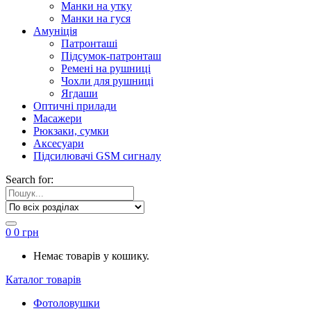
Манки на утку
Манки на гуся
Амуніція
Патронташі
Підсумок-патронташ
Ремені на рушниці
Чохли для рушниці
Ягдаши
Оптичні прилади
Масажери
Рюкзаки, сумки
Аксесуари
Підсилювачі GSM сигналу
Search for:
0
0
грн
Немає товарів у кошику.
Каталог товарів
Фотоловушки