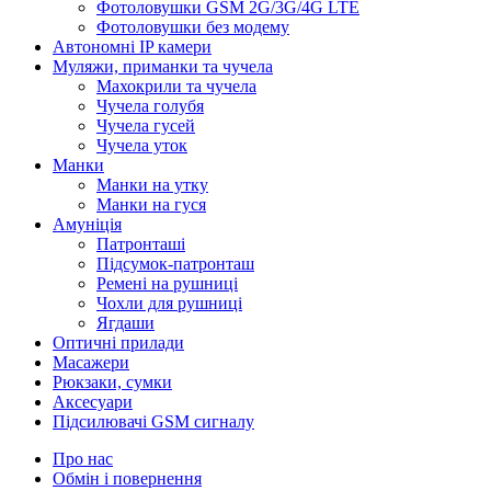
Фотоловушки GSM 2G/3G/4G LTE
Фотоловушки без модему
Автономні IP камери
Муляжи, приманки та чучела
Махокрили та чучела
Чучела голубя
Чучела гусей
Чучела уток
Манки
Манки на утку
Манки на гуся
Амуніція
Патронташі
Підсумок-патронташ
Ремені на рушниці
Чохли для рушниці
Ягдаши
Оптичні прилади
Масажери
Рюкзаки, сумки
Аксесуари
Підсилювачі GSM сигналу
Про нас
Обмін і повернення