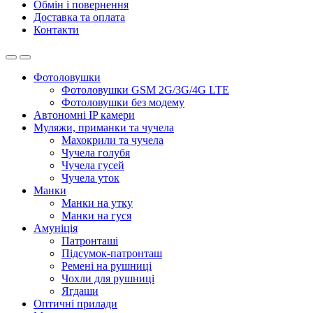
Обмін і повернення
Доставка та оплата
Контакти
Фотоловушки
Фотоловушки GSM 2G/3G/4G LTE
Фотоловушки без модему
Автономні IP камери
Муляжи, приманки та чучела
Махокрили та чучела
Чучела голубя
Чучела гусей
Чучела уток
Манки
Манки на утку
Манки на гуся
Амуніція
Патронташі
Підсумок-патронташ
Ремені на рушниці
Чохли для рушниці
Ягдаши
Оптичні прилади