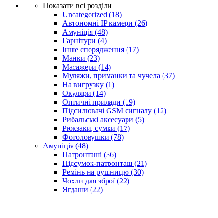
Показати всі розділи
Uncategorized
(18)
Автономні IP камери
(26)
Амуніція
(48)
Гарнітури
(4)
Інше спорядження
(17)
Манки
(23)
Масажери
(14)
Муляжи, приманки та чучела
(37)
На вигрузку
(1)
Окуляри
(14)
Оптичні прилади
(19)
Підсилювачі GSM сигналу
(12)
Рибальські аксесуари
(5)
Рюкзаки, сумки
(17)
Фотоловушки
(78)
Амуніція
(48)
Патронташі
(36)
Підсумок-патронташ
(21)
Ремінь на рушницю
(30)
Чохли для зброї
(22)
Ягдаши
(22)