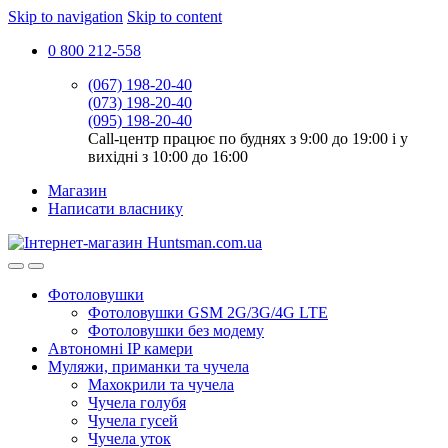
Skip to navigation
Skip to content
0 800 212-558
(067) 198-20-40
(073) 198-20-40
(095) 198-20-40
Call-центр працює по буднях з 9:00 до 19:00 і у
вихідні з 10:00 до 16:00
Магазин
Написати власнику
Фотоловушки
Фотоловушки GSM 2G/3G/4G LTE
Фотоловушки без модему
Автономні IP камери
Муляжи, приманки та чучела
Махокрили та чучела
Чучела голубя
Чучела гусей
Чучела уток