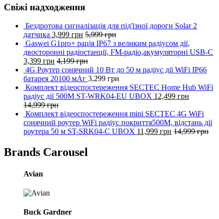
Свіжі надходження
Бездротова сигналізація для під'їзної дороги Solar 2
датчика
3,999
грн
5,999
грн
Gaswei G1pro+ рація IP67 з великим радіусом дії,
двосторонні радіостанції, FM-радіо,акумуляторні USB-C
3,399
грн
4,199
грн
4G Роутер сонячний 10 Вт до 50 м радіус дії WiFi IP66
батарея 20100 мАг
3,299
грн
Комплект відеоспостереження SECTEC Home Hub WiFi
радіус дії 500M ST-WRK04-EU UBOX
12,499
грн
14,999
грн
Комплект відеоспостереження mini SECTEC 4G WiFi
сонячний роутер WiFi радіус покриття500M, відстань дії
роутера 50 м ST-SRK04-C UBOX
11,999
грн
14,999
грн
Brands Carousel
Avian
Buck Gardner