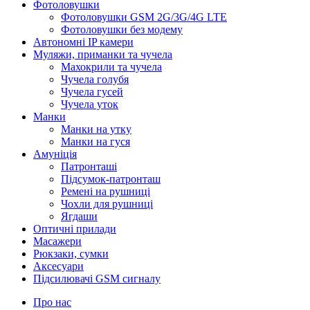
Фотоловушки
Фотоловушки GSM 2G/3G/4G LTE
Фотоловушки без модему
Автономні IP камери
Муляжи, приманки та чучела
Махокрили та чучела
Чучела голубя
Чучела гусей
Чучела уток
Манки
Манки на утку
Манки на гуся
Амуніція
Патронташі
Підсумок-патронташ
Ремені на рушниці
Чохли для рушниці
Ягдаши
Оптичні прилади
Масажери
Рюкзаки, сумки
Аксесуари
Підсилювачі GSM сигналу
Про нас