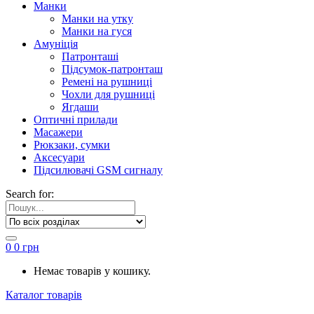
Манки
Манки на утку
Манки на гуся
Амуніція
Патронташі
Підсумок-патронташ
Ремені на рушниці
Чохли для рушниці
Ягдаши
Оптичні прилади
Масажери
Рюкзаки, сумки
Аксесуари
Підсилювачі GSM сигналу
Search for:
0
0
грн
Немає товарів у кошику.
Каталог товарів