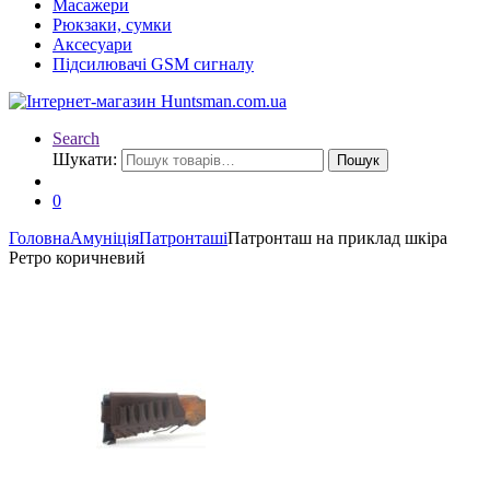
Масажери
Рюкзаки, сумки
Аксесуари
Підсилювачі GSM сигналу
Search
Шукати:
Пошук
0
Головна
Амуніція
Патронташі
Патронташ на приклад шкіра
Ретро коричневий