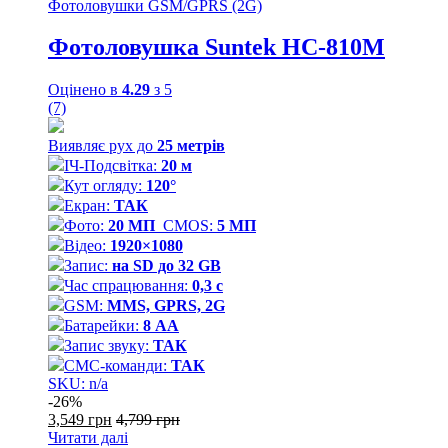
Фотоловушки GSM/GPRS (2G)
Фотоловушка Suntek НС-810М
Оцінено в
4.29
з 5
(7)
Виявляє рух до
25
метрів
ІЧ-Подсвітка:
20 м
Кут огляду:
120°
Екран:
ТАК
Фото:
20 МП
CMOS:
5 МП
Відео:
1920×1080
Запис:
на SD до 32 GB
Час спрацювання:
0,3 с
GSM:
MMS, GPRS, 2G
Батарейки:
8 АА
Запис звуку:
ТАК
СМС-команди:
ТАК
SKU: n/a
-
26%
3,549
грн
4,799
грн
Читати далі