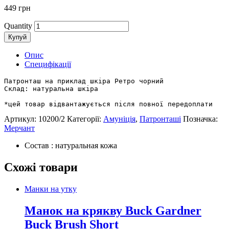
449
грн
Quantity
Купуй
Опис
Специфікації
Патронташ на приклад шкіра Ретро чорний

Склад: натуральна шкіра

*цей товар відвантажується після повної передоплати
Артикул:
10200/2
Категорії:
Амуніція
,
Патронташі
Позначка:
Мерчант
Состав : натуральная кожа
Схожі товари
Манки на утку
Манок на крякву Buck Gardner
Buck Brush Short