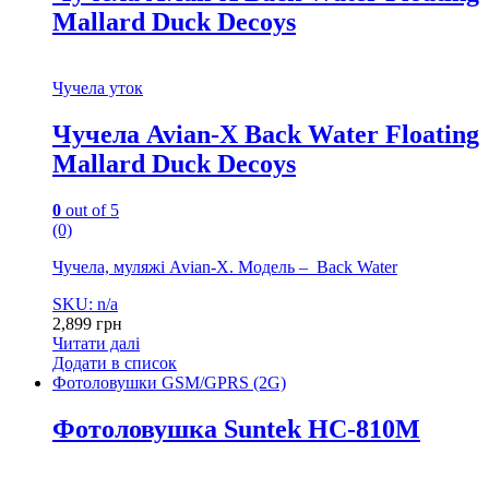
Mallard Duck Decoys
Чучела уток
Чучела Avian-X Back Water Floating
Mallard Duck Decoys
0
out of 5
(0)
Чучела, муляжі Avian-X. Модель – Back Water
SKU: n/a
2,899
грн
Читати далі
Додати в список
Фотоловушки GSM/GPRS (2G)
Фотоловушка Suntek НС-810М