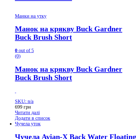
Манки на утку
Манок на крякву Buck Gardner
Buck Brush Short
0
out of 5
(0)
Манок на крякву Buck Gardner
Buck Brush Short
SKU: n/a
699
грн
Читати далі
Додати в список
Чучела уток
Чучела Avian-X Back Water Floating