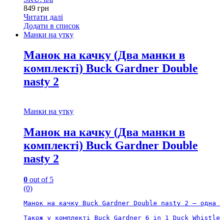
849
грн
Читати далі
Додати в список
Манки на утку
Манок на качку (Два манки в
комплекті) Buck Gardner Double
nasty 2
Манки на утку
Манок на качку (Два манки в
комплекті) Buck Gardner Double
nasty 2
0
out of 5
(0)
Манок на качку Buck Gardner Double nasty 2 – одна 
Також у комплекті Buck Gardner 6 in 1 Duck Whistle