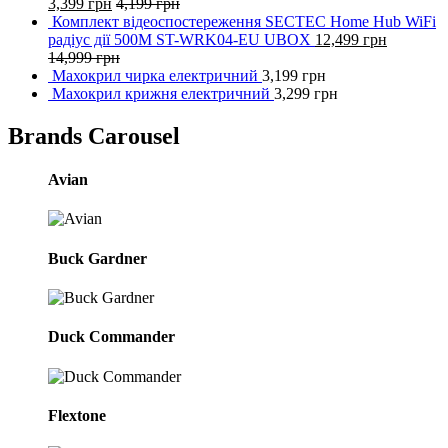
3,399
грн
4,199
грн
Комплект відеоспостереження SECTEC Home Hub WiFi
радіус дії 500M ST-WRK04-EU UBOX
12,499
грн
14,999
грн
Махокрил чирка електричний
3,199
грн
Махокрил крижня електричний
3,299
грн
Brands Carousel
Avian
Buck Gardner
Duck Commander
Flextone