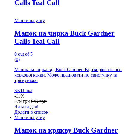
Calls Teal Call
Манки на утку
Манок на чирка Buck Gardner
Calls Teal Call
0
out of 5
(0)
Манок на чирка від Buck Gardner. Відтворює голоси
чоркової качки. Може працювати по свистунку та
тріскунках.
SKU: n/a
-
11%
579
грн
649
грн
Читати далі
Додати в список
Манки на утку
Манок на крякву Buck Gardner