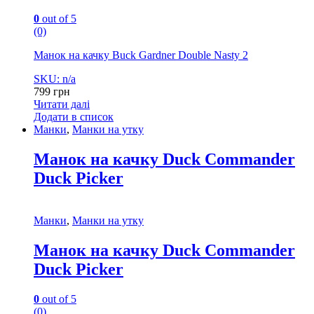
0
out of 5
(0)
Манок на качку Buck Gardner Double Nasty 2
SKU: n/a
799
грн
Читати далі
Додати в список
Манки
,
Манки на утку
Манок на качку Duck Commander
Duck Picker
Манки
,
Манки на утку
Манок на качку Duck Commander
Duck Picker
0
out of 5
(0)