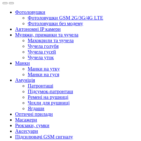
Фотоловушки
Фотоловушки GSM 2G/3G/4G LTE
Фотоловушки без модему
Автономні IP камери
Муляжи, приманки та чучела
Махокрили та чучела
Чучела голубя
Чучела гусей
Чучела уток
Манки
Манки на утку
Манки на гуся
Амуніція
Патронташі
Підсумок-патронташ
Ремені на рушниці
Чохли для рушниці
Ягдаши
Оптичні прилади
Масажери
Рюкзаки, сумки
Аксесуари
Підсилювачі GSM сигналу