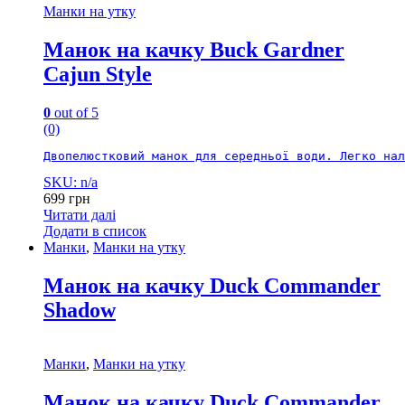
Манки на утку
Манок на качку Buck Gardner
Cajun Style
0
out of 5
(0)
Двопелюстковий манок для середньої води. Легко нал
SKU: n/a
699
грн
Читати далі
Додати в список
Манки
,
Манки на утку
Манок на качку Duck Commander
Shadow
Манки
,
Манки на утку
Манок на качку Duck Commander