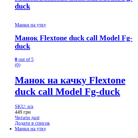
duck
Манки на утку
Манок Flextone duck call Model Fg-
duck
0
out of 5
(0)
Манок на качку Flextone
duck call Model Fg-duck
SKU: n/a
449
грн
Читати далі
Додати в список
Манки на утку