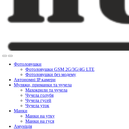
Фотоловушки
Фотоловушки GSM 2G/3G/4G LTE
Фотоловушки без модему
Автономні IP камери
Муляжи, приманки та чучела
Махокрили та чучела
Чучела голубя
Чучела гусей
Чучела уток
Манки
Манки на утку
Манки на гуся
Амуніція