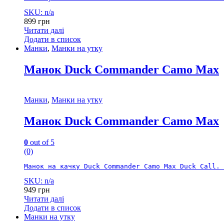
SKU: n/a
899
грн
Читати далі
Додати в список
Манки
,
Манки на утку
Манок Duck Commander Camo Max
Манки
,
Манки на утку
Манок Duck Commander Camo Max
0
out of 5
(0)
Манок на качку Duck Commander Camo Max Duck Call. 
SKU: n/a
949
грн
Читати далі
Додати в список
Манки на утку