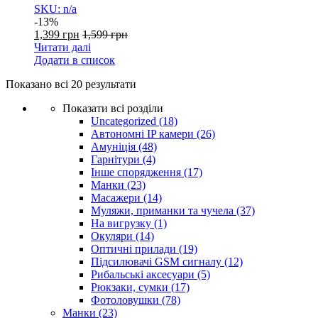
SKU: n/a
-
13%
1,399
грн
1,599
грн
Читати далі
Додати в список
Показано всі 20 результати
Показати всі розділи
Uncategorized
(18)
Автономні IP камери
(26)
Амуніція
(48)
Гарнітури
(4)
Інше спорядження
(17)
Манки
(23)
Масажери
(14)
Муляжи, приманки та чучела
(37)
На вигрузку
(1)
Окуляри
(14)
Оптичні прилади
(19)
Підсилювачі GSM сигналу
(12)
Рибальські аксесуари
(5)
Рюкзаки, сумки
(17)
Фотоловушки
(78)
Манки
(23)